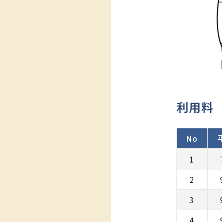
利用料
No
ショップ&オ
1
2
3
4